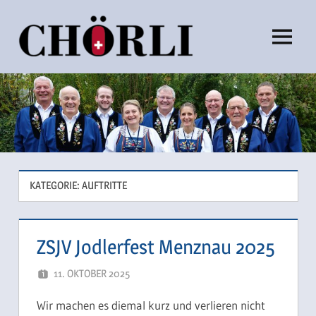
Zum
Inhalt
Menü
Chörli
springen
KATEGORIE:
AUFTRITTE
ZSJV Jodlerfest Menznau 2025
11. OKTOBER 2025
SCHUEPPI66
Wir machen es diemal kurz und verlieren nicht